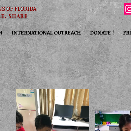
NS OF FLORIDA
RE. SHARE
H
INTERNATIONAL OUTREACH
DONATE !
FR