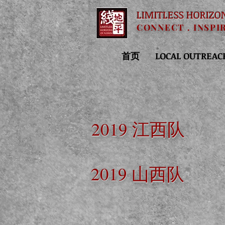
LIMITLESS HORIZO
CONNECT . INSPI
首页
LOCAL OUTREAC
2019 江西队
2019 山西队