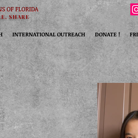
NS OF FLORIDA
RE. SHARE
H
INTERNATIONAL OUTREACH
DONATE !
FR