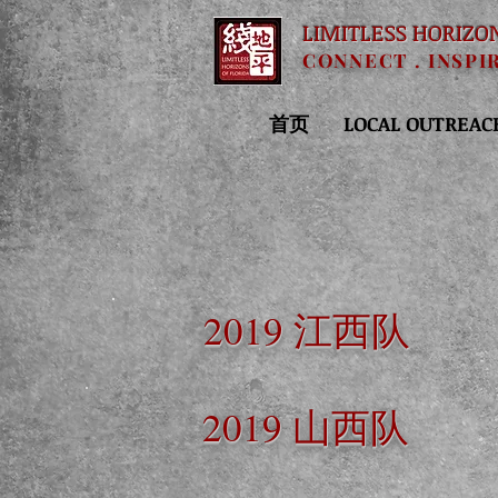
LIMITLESS HORIZO
CONNECT . INSPI
首页
LOCAL OUTREAC
2019 江西队
2019 山西队